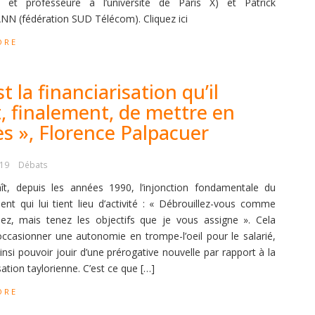
et professeure à l’université de Paris X) et Patrick
 (fédération SUD Télécom). Cliquez ici
ORE
st la financiarisation qu’il
t, finalement, de mettre en
s », Florence Palpacuer
019
Débats
t, depuis les années 1990, l’injonction fondamentale du
t qui lui tient lieu d’activité : « Débrouillez-vous comme
ez, mais tenez les objectifs que je vous assigne ». Cela
ccasionner une autonomie en trompe-l’oeil pour le salarié,
ainsi pouvoir jouir d’une prérogative nouvelle par rapport à la
ation taylorienne. C’est ce que […]
ORE