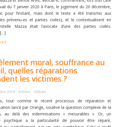
e Mazza et Benoît Arvis, avocat-e, commentent, lors d’un café
vail du 7 janvier 2020 à Paris, le jugement du 20 décembre,
ic pour l’instant, mais dont le texte a été transmis aux
es prévenu-es et parties civiles), et le contextualisent en
ristelle Mazza était l’avocate d’une des parties civiles.
[…]
ORE
èlement moral, souffrance au
il, quelles réparations
dent les victimes ?
bre 2019
Articles
Débats
s, tout comme le récent processus de réparation et
sation lancé par Orange, soulève la question complexe de la
on, au delà des indemnisations « mesurables ». Or, un
psychique a la particularité de pouvoir être réparé,
t ou partiellement, par un acte symbolique. Celui-ci revêt