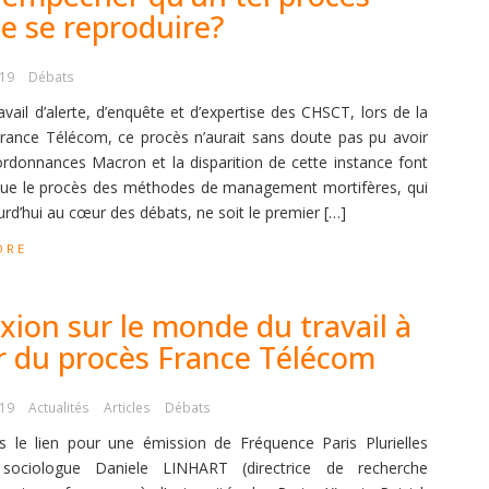
e se reproduire?
019
Débats
avail d’alerte, d’enquête et d’expertise des CHSCT, lors de la
France Télécom, ce procès n’aurait sans doute pas pu avoir
 ordonnances Macron et la disparition de cette instance font
que le procès des méthodes de management mortifères, qui
rd’hui au cœur des débats, ne soit le premier […]
ORE
xion sur le monde du travail à
ir du procès France Télécom
019
Actualités
Articles
Débats
s le lien pour une émission de Fréquence Paris Plurielles
sociologue Daniele LINHART (directrice de recherche