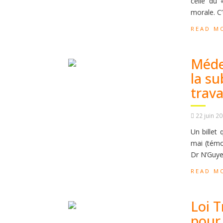
celle du
morale. C’
READ M
Médec
la s
trava
22 juin 2
Un billet 
mai (témo
Dr N’Guye
READ M
Loi 
pour