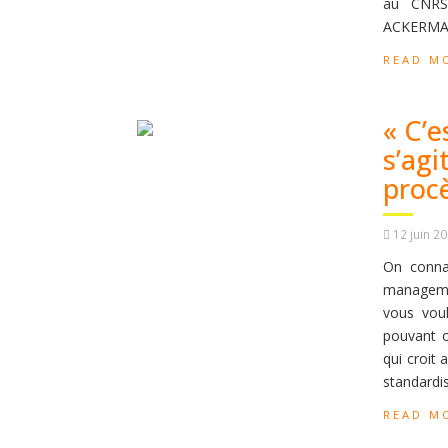
au CNRS 
ACKERMANN
READ M
« C’e
s’agi
procè
12 juin 2
On connaî
managemen
vous voul
pouvant o
qui croit 
standardis
READ M