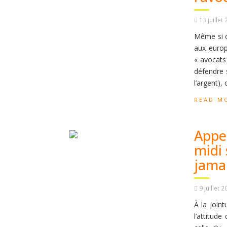
13 juillet
Même si o
aux europ
« avocats 
défendre 
l’argent), 
READ M
Appel
midi 
jamai
9 juillet 
À la joint
l’attitude