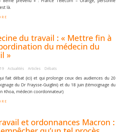
 « 8ème prévenu » : France Télécom – Orange, personne
est là.
ORE
ine du travail : « Mettre fin à
ubordination du médecin du
il »
019
Actualités
Articles
Débats
qui fait débat (ici) et qui prolonge ceux des audiences du 20
ignage du Dr Fraysse-Guiglini) et du 18 juin (témoignage du
n Khoa, médecin coordonnateur)
ORE
Travail et ordonnances Macron :
 empêcher qu’un tel procès