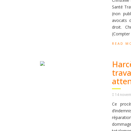
Christell
Santé Tra
(non publ
avocats d
droit. Ch
(Compter 
READ M
Harc
trava
atten
14 novem
Ce procè
d’indemni
réparati
dommage 
totalemen