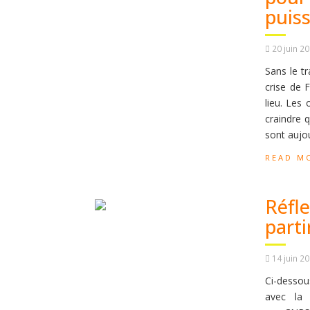
puiss
20 juin 2
Sans le tr
crise de 
lieu. Les
craindre 
sont aujou
READ M
Réfle
part
14 juin 2
Ci-dessou
avec la 