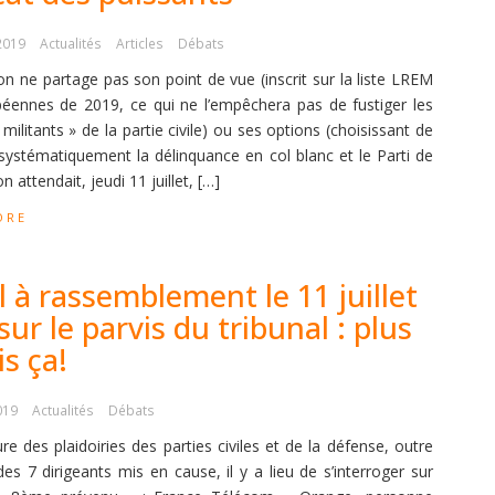
 2019
Actualités
Articles
Débats
n ne partage pas son point de vue (inscrit sur la liste LREM
éennes de 2019, ce qui ne l’empêchera pas de fustiger les
militants » de la partie civile) ou ses options (choisissant de
systématiquement la délinquance en col blanc et le Parti de
on attendait, jeudi 11 juillet, […]
ORE
 à rassemblement le 11 juillet
sur le parvis du tribunal : plus
s ça!
2019
Actualités
Débats
ure des plaidoiries des parties civiles et de la défense, outre
 des 7 dirigeants mis en cause, il y a lieu de s’interroger sur