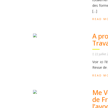
des forme
[…]
READ M
A pro
Trava
22 juillet
Voir ici l
Revue de p
READ M
Me Ve
de F
l’avo