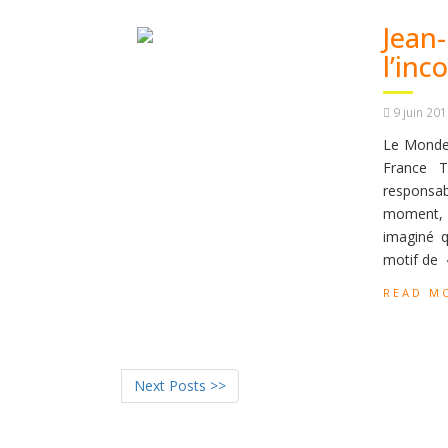
Jean-
l’in
9 juin 20
Le Monde 
France T
responsa
moment, i
imaginé q
motif de 
READ M
Next Posts >>