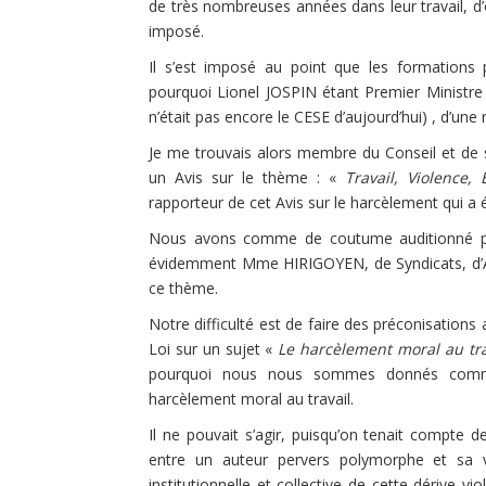
de très nombreuses années dans leur travail, 
imposé.
Il s’est imposé au point que les formations p
pourquoi Lionel JOSPIN étant Premier Ministre 
n’était pas encore le CESE d’aujourd’hui) , d’une
Je me trouvais alors membre du Conseil et de s
un Avis sur le thème : «
Travail, Violence
rapporteur de cet Avis sur le harcèlement qui a é
Nous avons comme de coutume auditionné pe
évidemment Mme HIRIGOYEN, de Syndicats, d’Ass
ce thème.
Notre difficulté est de faire des préconisations 
Loi sur un sujet «
Le harcèlement moral au tra
pourquoi nous nous sommes donnés comme o
harcèlement moral au travail.
Il ne pouvait s’agir, puisqu’on tenait compte de
entre un auteur pervers polymorphe et sa v
institutionnelle et collective de cette dérive vi