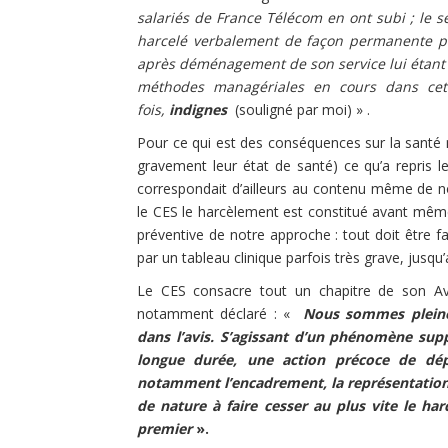
salariés de France Télécom en ont subi ; le s
harcelé verbalement de façon permanente pou
après déménagement de son service lui étant in
méthodes managériales en cours dans cette
fois,
indignes
(souligné par moi) » .
Pour ce qui est des conséquences sur la santé n
gravement leur état de santé) ce qu’a repris l
correspondait d’ailleurs au contenu même de no
le CES le harcèlement est constitué avant même q
préventive de notre approche : tout doit être f
par un tableau clinique parfois très grave, jusqu’
Le CES consacre tout un chapitre de son Avi
notamment déclaré : «
Nous sommes pleine
dans l’avis. S’agissant d’un phénomène sup
longue durée, une action précoce de dépis
notamment l’encadrement, la représentation d
de nature à faire cesser au plus vite le har
premier
».