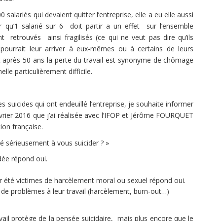
riés qui devaient quitter l’entreprise, elle a eu elle aussi
r qu’1 salarié sur 6 doit partir a un effet sur l’ensemble
 retrouvés ainsi fragilisés (ce qui ne veut pas dire qu’ils
i pourrait leur arriver à eux-mêmes ou à certains de leurs
 après 50 ans la perte du travail est synonyme de chômage
le particulièrement difficile.
ides qui ont endeuillé l’entreprise, je souhaite informer
février 2016 que j’ai réalisée avec l’IFOP et Jérôme FOURQUET
ion française.
rieusement à vous suicider ? »
dée répond oui.
 été victimes de harcèlement moral ou sexuel répond oui.
e problèmes à leur travail (harcèlement, burn-out…)
protège de la pensée suicidaire, mais plus encore que le