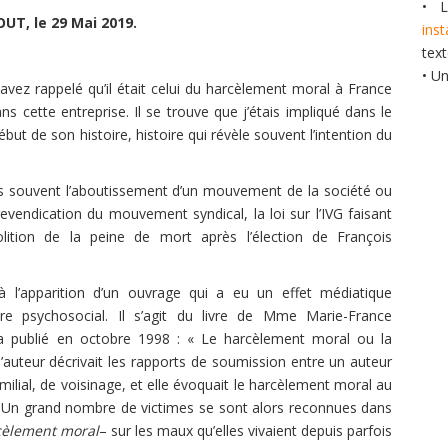
• L
UT, le 29 Mai 2019.
ins
tex
• U
vez rappelé qu’il était celui du harcèlement moral à France
s cette entreprise. Il se trouve que j’étais impliqué dans le
ut de son histoire, histoire qui révèle souvent l’intention du
rès souvent l’aboutissement d’un mouvement de la société ou
 revendication du mouvement syndical, la loi sur l’IVG faisant
lition de la peine de mort après l’élection de François
 à l’apparition d’un ouvrage qui a eu un effet médiatique
re psychosocial. Il s’agit du livre de Mme Marie-France
 a publié en octobre 1998 : « Le harcèlement moral ou la
l’auteur décrivait les rapports de soumission entre un auteur
milial, de voisinage, et elle évoquait le harcèlement moral au
s. Un grand nombre de victimes se sont alors reconnues dans
cèlement moral
– sur les maux qu’elles vivaient depuis parfois