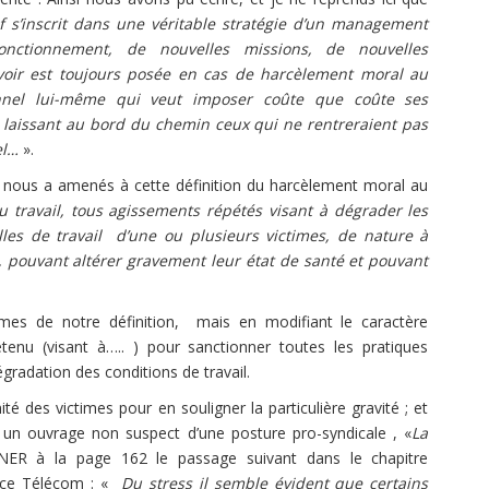
if s’inscrit dans une véritable stratégie d’un management
nctionnement, de nouvelles missions, de nouvelles
voir est toujours posée en cas de harcèlement moral au
tionnel lui-même qui veut imposer coûte que coûte ses
n laissant au bord du chemin ceux qui ne rentreraient pas
el…
».
 nous a amenés à cette définition du harcèlement moral au
 travail, tous agissements répétés visant à dégrader les
lles de travail d’une ou plusieurs victimes, de nature à
té, pouvant altérer gravement leur état de santé et pouvant
ermes de notre définition, mais en modifiant le caractère
enu (visant à….. ) pour sanctionner toutes les pratiques
égradation des conditions de travail.
nité des victimes pour en souligner la particulière gravité ; et
 un ouvrage non suspect d’une posture pro-syndicale , «
La
R à la page 162 le passage suivant dans le chapitre
ance Télécom : «
Du stress il semble évident que certains