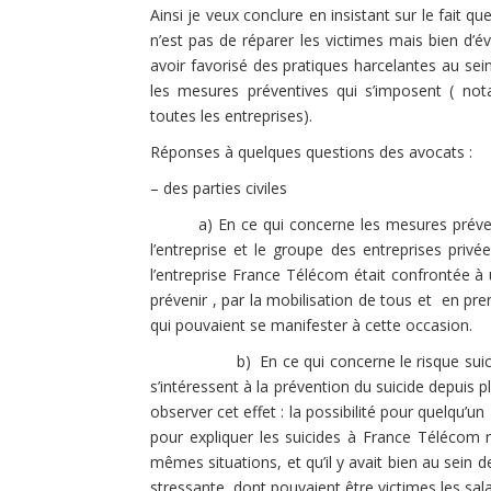
Ainsi je veux conclure en insistant sur le fait q
n’est pas de réparer les victimes mais bien d’év
avoir favorisé des pratiques harcelantes au sei
les mesures préventives qui s’imposent ( not
toutes les entreprises).
Réponses à quelques questions des avocats :
– des parties civiles
a) En ce qui concerne les mesures préventive
l’entreprise et le groupe des entreprises privée
l’entreprise France Télécom était confrontée à 
prévenir , par la mobilisation de tous et en pr
qui pouvaient se manifester à cette occasion.
b) En ce qui concerne le risque suicidaire
s’intéressent à la prévention du suicide depuis pl
observer cet effet : la possibilité pour quelqu’u
pour expliquer les suicides à France Télécom r
mêmes situations, et qu’il y avait bien au sein d
stressante dont pouvaient être victimes les sala