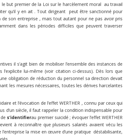
ue le but premier de la Loi sur le harcèlement moral au travail
iter qu’il y en ait . Tout dirigeant peut être sanctionné pour
n de son entreprise , mais tout autant pour ne pas avoir pris
amment dans les périodes difficiles que peuvent traverser
s il s’agit bien de mobiliser l’ensemble des instances de
s l’explicite lui-même (voir citation ci-dessus). Dès lors que
une obligation de réduction du personnel sa direction devait
enant les mesures nécessaires, toutes les dérives harcelantes
 et l’évocation de l’effet WERTHER , connu par ceux qui
us d’un siècle, il faut rappeler la condition indispensable pour
n de
s’identifier
au premier suicidé ; évoquer l’effet WERTHER
evient à reconnaître que plusieurs salariés avaient vécu les
e l’entreprise la mise en œuvre d’une pratique déstabilisante,
riés.