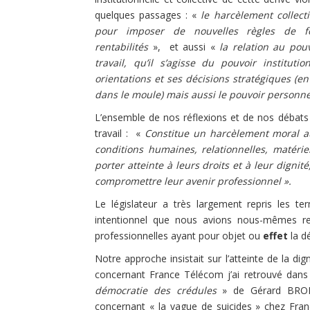
quelques passages : «
le harcèlement collect
pour imposer de nouvelles règles de fo
rentabilités
», et aussi «
la relation au pou
travail, qu’il s’agisse du pouvoir institu
orientations et ses décisions stratégiques (e
dans le moule) mais aussi le pouvoir personn
L’ensemble de nos réflexions et de nos débats
travail : «
Constitue un harcèlement moral au
conditions humaines, relationnelles, matérie
porter atteinte à leurs droits et à leur digni
compromettre leur avenir professionnel ».
Le législateur a très largement repris les t
intentionnel que nous avions nous-mêmes ret
professionnelles ayant pour objet ou
effet
la d
Notre approche insistait sur l’atteinte de la dig
concernant France Télécom j’ai retrouvé dans
démocratie des crédules
» de Gérard BRONE
concernant « la vague de suicides » chez Fr