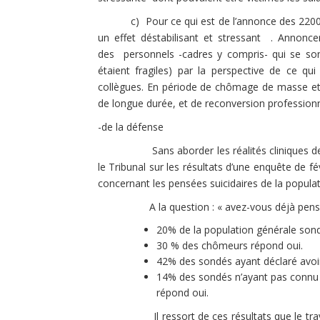
c) Pour ce qui est de l’annonce des 22000 sala
un effet déstabilisant et stressant . Annonce
des personnels -cadres y compris- qui se sont
étaient fragiles) par la perspective de ce qu
collègues. En période de chômage de masse et
de longue durée, et de reconversion professionnel
-de la défense
Sans aborder les réalités cliniques des suic
le Tribunal sur les résultats d’une enquête de 
concernant les pensées suicidaires de la populat
A la question : « avez-vous déjà pensé sé
20% de la population générale son
30 % des chômeurs répond oui.
42% des sondés ayant déclaré avoir
14% des sondés n’ayant pas connu d
répond oui.
Il ressort de ces résultats que le travail 