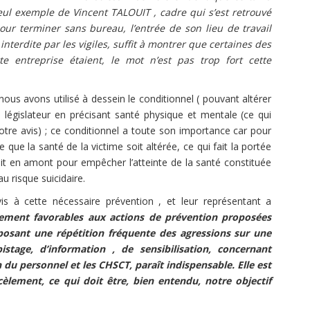
eul exemple de Vincent TALOUIT , cadre qui s’est retrouvé
r terminer sans bureau, l’entrée de son lieu de travail
terdite par les vigiles, suffit à montrer que certaines des
 entreprise étaient, le mot n’est pas trop fort cette
ous avons utilisé à dessein le conditionnel ( pouvant altérer
e législateur en précisant santé physique et mentale (ce qui
tre avis) ; ce conditionnel a toute son importance car pour
ue la santé de la victime soit altérée, ce qui fait la portée
ait en amont pour empêcher l’atteinte de la santé constituée
au risque suicidaire.
s à cette nécessaire prévention , et leur représentant a
ment favorables aux actions de prévention proposées
posant une répétition fréquente des agressions sur une
tage, d’information , de sensibilisation, concernant
u personnel et les CHSCT, paraît indispensable. Elle est
cèlement, ce qui doit être, bien entendu, notre objectif