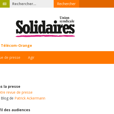
Rechercher :
ce Télécom-Orange
ue de presse
Agir
s la presse
tre revue de presse
e Blog de
Patrick Ackermann
fil des audiences