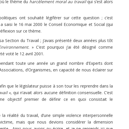
d’où le thème du
harcèlement moral au travail
qui s’est alors
olitiques ont souhaité légiférer sur cette question ; c’est
a saisi le 16 mai 2000 le Conseil Economique et Social (qui
 réflexion sur ce thème.
a Section du Travail ; j’avais présenté deux années plus tôt
, Environnement.
» C’est pourquoi j’ai été désigné comme
té voté le 12 avril 2001.
ndant toute une année un grand nombre d’Experts dont
ociations, d’Organismes, en capacité de nous éclairer sur
afin que le législateur puisse à son tour les reprendre dans la
vail »,
qui n’avait alors aucune définition consensuelle. C’est
bjectif premier de définir ce en quoi consistait le
 la réalité du travail, d’une simple violence interpersonnelle
ictime, mais que nous devions considérer la dimension
olente . Ainsi nous avons pu écrire, et je ne reprends ici que