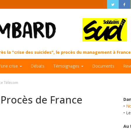
près la "crise des suicides", le procès du management à Fran
d’une crise
Débats
Témoignages
Documents
Rev
ce Télécom
Procès de France
Dan
•
No
• L
Au 