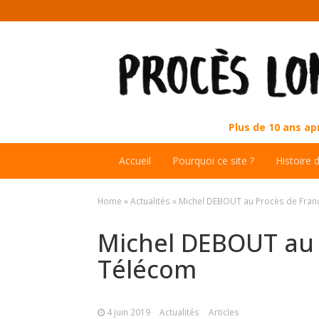
Plus de 10 ans a
Accueil
Pourquoi ce site ?
Histoire 
Home
»
Actualités
»
Michel DEBOUT au Procès de Fran
Michel DEBOUT au 
Télécom
4 juin 2019
Actualités
Articles