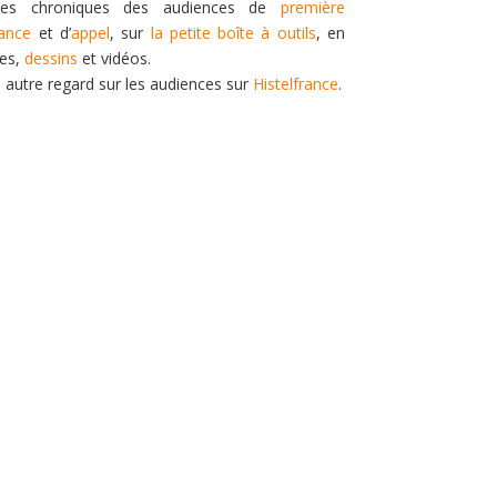
es chroniques des audiences de
première
tance
et d’
appel
, sur
la petite boîte à outils
, en
tes,
dessins
et vidéos.
n autre regard sur les audiences sur
Histelfrance
.