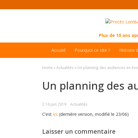
Plus de 10 ans a
Accueil
Pourquoi ce site ?
Histoire 
Home
»
Actualités
»
Un planning des audiences en évo
Un planning des a
16 juin 2019
Actualités
C’est
ici
. (dernière version, modifié le 23/06)
Laisser un commentaire