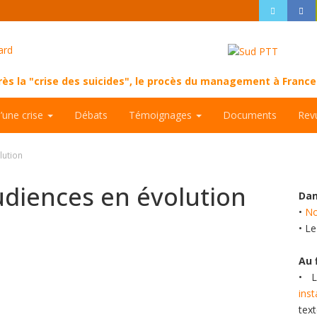
près la "crise des suicides", le procès du management à Fran
d’une crise
Débats
Témoignages
Documents
Rev
lution
udiences en évolution
Dan
•
No
• L
Au 
• L
ins
tex