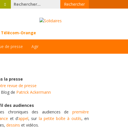
Rechercher :
ce Télécom-Orange
ue de presse
Agir
s la presse
tre revue de presse
e Blog de
Patrick Ackermann
fil des audiences
es chroniques des audiences de
première
tance
et d’
appel
, sur
la petite boîte à outils
, en
tes,
dessins
et vidéos.