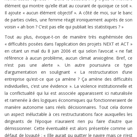
élément qui montre qu’elle était au courant de quoique ce soit ».
Il ajoute « aucun élément objectif ». A côté de moi, sur le banc
de parties civiles, une femme réagit ironiquement auprès de son
voisin « ah bon ? C’est pas elle qui publiait les statistiques ? »
Tout au plus, évoque-t-on de manière très euphémisée des
« difficultés posées dans l’application des projets NEXT et ACT »
en citant un mail du 8 juin 2006 et qui selon l’avocat « ne fait
référence à aucun problème, aucun climat anxiogène. Bref, ce
n’est pas une alerte ». Un autre poursuivra ce type
d’argumentation en soulignant « La restructuration d’une
entreprise qu’est-ce que ça amène ? Ça amène des difficultés
individuelles, c’est une évidence ». La violence institutionnelle et
la conflictualité qui lui est associée apparaissent ici naturalisée
et ramenée à des logiques économiques qui fonctionneraient de
manière autonome sans réels décisionnaires. Tout cela donne
un aspect inéluctable à ces restructurations face auxquelles les
dirigeants de l’époque n’auraient rien pu faire d’autre que
démissionner. Cette éventualité est alors présentée comme un
défaut de loyauté : « Elle aurait pu quitter le navire mais ce n’est