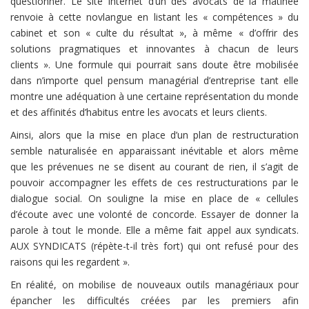
questionner. Le site internet d’un des avocats de la matinée
renvoie à cette novlangue en listant les « compétences » du
cabinet et son « culte du résultat », à même « d’offrir des
solutions pragmatiques et innovantes à chacun de leurs
clients ». Une formule qui pourrait sans doute être mobilisée
dans n’importe quel pensum managérial d’entreprise tant elle
montre une adéquation à une certaine représentation du monde
et des affinités d’habitus entre les avocats et leurs clients.
Ainsi, alors que la mise en place d’un plan de restructuration
semble naturalisée en apparaissant inévitable et alors même
que les prévenues ne se disent au courant de rien, il s’agit de
pouvoir accompagner les effets de ces restructurations par le
dialogue social. On souligne la mise en place de « cellules
d’écoute avec une volonté de concorde. Essayer de donner la
parole à tout le monde. Elle a même fait appel aux syndicats.
AUX SYNDICATS (répète-t-il très fort) qui ont refusé pour des
raisons qui les regardent ».
En réalité, on mobilise de nouveaux outils managériaux pour
épancher les difficultés créées par les premiers afin