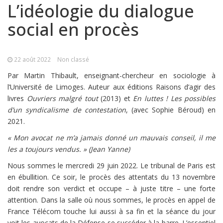
L’idéologie du dialogue
social en procès
22 août 2022
Non classé
Par Martin Thibault, enseignant-chercheur en sociologie à
l’Université de Limoges. Auteur aux éditions Raisons d’agir des
livres
Ouvriers malgré tout
(2013) et
En luttes ! Les possibles
d’un syndicalisme de contestation
, (avec Sophie Béroud) en
2021.
« Mon avocat ne m’a jamais donné un mauvais conseil, il me
les a toujours vendus. » (Jean Yanne)
Nous sommes le mercredi 29 juin 2022. Le tribunal de Paris est
en ébullition. Ce soir, le procès des attentats du 13 novembre
doit rendre son verdict et occupe – à juste titre – une forte
attention. Dans la salle où nous sommes, le procès en appel de
France Télécom touche lui aussi à sa fin et la séance du jour
voit les avocats de la Défense se succéder à la barre. L’essentiel