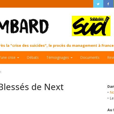
près la "crise des suicides", le procès du management à Fran
d’une crise
Débats
Témoignages
Documents
Rev
t
Blessés de Next
Dan
•
No
• L
Au 