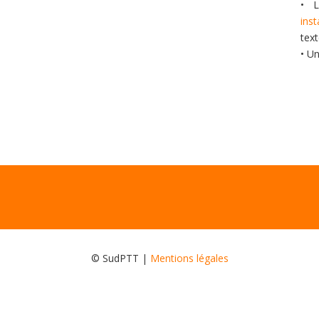
• L
ins
tex
• U
© SudPTT |
Mentions légales