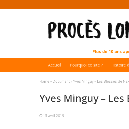
Plus de 10 ans a
Accueil
Pourquoi ce site ?
Histoire 
Home
»
Document
»
Yves Minguy – Les Blessés de Nex
Yves Minguy – Les 
15 avril 2019