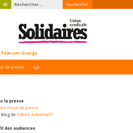
Rechercher :
ce Télécom-Orange
ue de presse
Agir
s la presse
tre revue de presse
e Blog de
Patrick Ackermann
fil des audiences