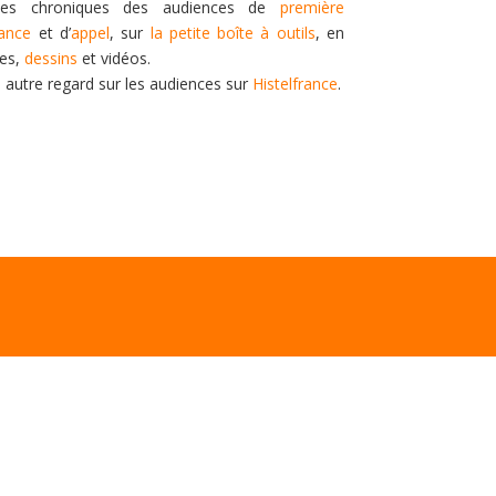
es chroniques des audiences de
première
tance
et d’
appel
, sur
la petite boîte à outils
, en
tes,
dessins
et vidéos.
n autre regard sur les audiences sur
Histelfrance
.