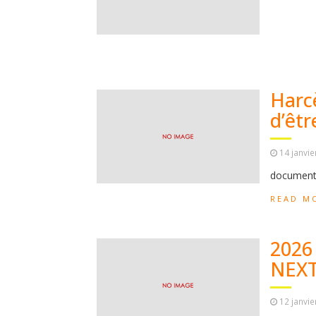
Harc
d’êt
14 janvie
documen
READ M
2026 
NEX
12 janvie