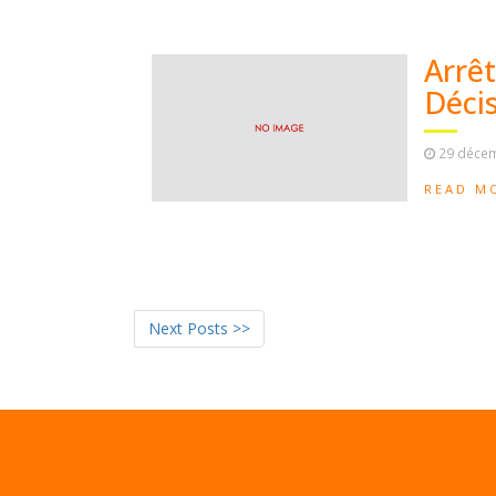
Arrêt
Déci
29 déce
READ M
Next Posts >>