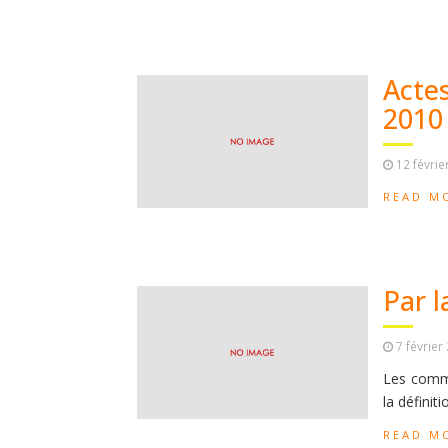
Actes
2010 
12 févrie
READ M
Par l
7 février
Les comme
la définit
READ M