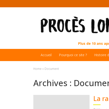
Plus de 10 ans a
Accueil
Pourquoi ce site ?
Histoire 
Home
»
Document
Archives :
Docume
La ra