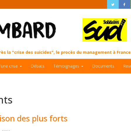
près la "crise des suicides", le procès du management à Fran
d’une crise
Débats
Témoignages
Documents
Rev
nts
ison des plus forts