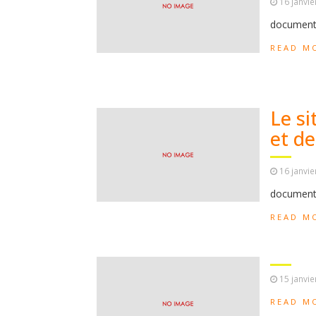
16 janvie
documen
READ M
Le si
et de
16 janvie
documen
READ M
15 janvie
READ M