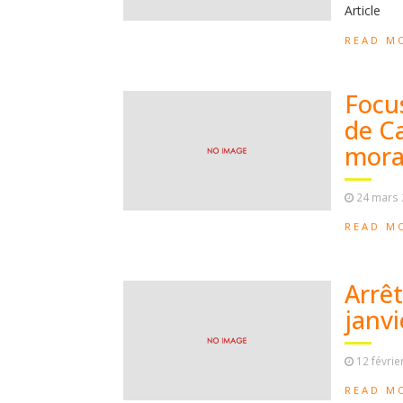
Article
READ M
Focus
de C
moral
24 mars
READ M
Arrêt
janvi
12 févrie
READ M