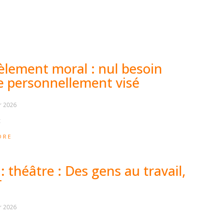
èlement moral : nul besoin
re personnellement visé
r 2026
t
ORE
: théâtre : Des gens au travail,
T
r 2026