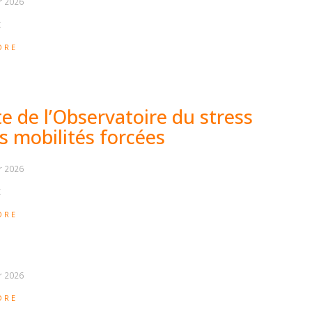
r 2026
t
ORE
te de l’Observatoire du stress
s mobilités forcées
r 2026
t
ORE
r 2026
ORE