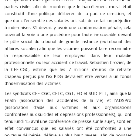
parties civiles afin de montrer que le harcèlement moral était
constitutif d’une politique délibérée de la part de direction, et
que donc l’ensemble des salariés ont subi de ce fait un préjudice
à indemniser. S’il devrait y avoir une condamnation pénale, cela
ouvrirait la voie à une procédure pour faute inexcusable devant
le pôle social du tribunal de grande instance (ex-tribunal des
affaires sociales) afin que les victimes puissent faire reconnaître
la responsabilité de leur employeur dans leur maladie
professionnelle ou leur accident de travail. Sébastien Crozier, de
la CFE-CGC, estime que les 7 millions d’euros de retraite
chapeau perçus par l’ex-PDG devraient être versés à un fonds
d’indemnisation des victimes.
Les syndicats CFE-CGC, CFTC, CGT, FO et SUD-PTT, ainsi que la
Fnath (association des accidentés de la vie) et l’ADSPro
(association d’aide aux victimes et aux organisations
confrontées aux suicides et dépressions professionnels), qui ont
tenu lundi 15 avril une conférence de presse sur le sujet, sont en
effet convaincus que les salariés ont été confrontés à une
politique délibérée, définie au plus haut niveau, afin de pousser