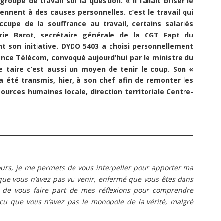
oupe de travail sur la question. « Il fallait briser le
iennent à des causes personnelles. c’est le travail qui
cupe de la souffrance au travail, certains salariés
ie Barot, secrétaire générale de la CGT Fapt du
t son initiative. DYDO 5403 a choisi personnellement
ance Télécom, convoqué aujourd’hui par le ministre du
se taire c’est aussi un moyen de tenir le coup. Son «
 a été transmis, hier, à son chef afin de remonter les
sources humaines locale, direction territoriale Centre-
ours, je me permets de vous interpeller pour apporter ma
que vous n’avez pas vu venir, enfermé que vous êtes dans
r de vous faire part de mes réflexions pour comprendre
ncu que vous n’avez pas le monopole de la vérité, malgré