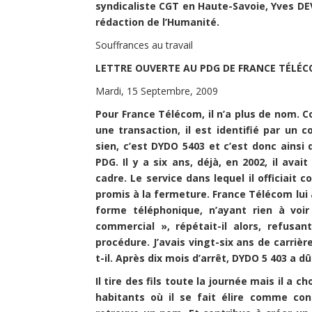
syndicaliste CGT en Haute-Savoie, Yves DEVA
rédaction de l’Humanité.
Souffrances au travail
LETTRE OUVERTE AU PDG DE FRANCE TÉLÉ
Mardi, 15 Septembre, 2009
Pour France Télécom, il n’a plus de nom. C
une transaction, il est identifié par un 
sien, c’est DYDO 5403 et c’est donc ainsi 
PDG. Il y a six ans, déjà, en 2002, il ava
cadre. Le service dans lequel il officiait
promis à la fermeture. France Télécom lui 
forme téléphonique, n’ayant rien à voi
commercial », répétait-il alors, refusant
procédure. J’avais vingt-six ans de carrièr
t-il. Après dix mois d’arrêt, DYDO 5 403 a 
Il tire des fils toute la journée mais il a 
habitants où il se fait élire comme cons