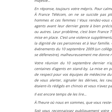
majesté…
En réponse, toujours votre mépris. Pour calme
À France Télécom, on ne se suicide pas plu
hommes et ces femmes ! Vous rendez-vous c
agents avant leur dernier geste à bien précis
ou autres. Leur problème, c’est bien France T
mise en place. C’est une violence supplémenta
la dignité de ces personnes et à leur famille. C
événements du 10 septembre 2009 (un collègu
se défenestre), malheureusement me donne rais
Votre réunion du 10 septembre dernier n’a
centaines d’agents en stand-by. La mise en pl
de respect pour vos équipes de médecine du t
de vous alerter, signaler les dérives, les ra
étaient-ils rédigés en chinois et vous n’avez p
Il est encore temps de les lire…
À l’heure où nous en sommes, que vous reste-
Soit vous reconnaissez publiquement votre r