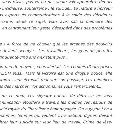
), vous n’avez pas vu ou pas voulu voir apparaître depuis
insidieuse, souterraine : le suicide… La nature a horreur
ains experts ès communications à la solde des décideurs
aronné, dénié ce sujet. Vous avez sali la mémoire des
t, en cantonnant leur geste désespéré dans des problèmes
ce ! À force de ne côtoyer que les arcanes des pouvoirs
 devient aveugle… Les travailleurs, les gens de peu, les
cinquante-cinq ans n’existent plus…
on peu de moyens, vous alertait. Les comités d’entreprises
CHSCT) aussi. Mais la victoire est une drogue douce, elle
 compresseur écrasait tout sur son passage. Les bénéfices
rès des marchés. Vos actionnaires vous remerciaient…
 de ce nom, ces signaux puérils de détresse ne vous
munication étouffera à travers les médias ces résidus de
oie royale du libéralisme était dégagée. On a gagné ! on a
s hommes, femmes qui veulent vivre debout, dignes, devant
er leur suicide sur leur lieu de travail. Crime de lèse-