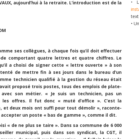
• L
UX, aujourd’hui à la retraite. L’introduction est de la
ins
tex
• U
COM
omme ses collègues, à chaque fois qu’il doit effectuer
code comportant quatre lettres et quatre chiffres. Le
qu’il a choisi de signer cette « lettre ouverte » à son
it tenté de mettre fin à ses jours dans le bureau d’un
 comme technicien qualifié à la gestion du réseau était
avait proposé trois postes, tous des emplois de plate-
r avec son métier. « Je suis un technicien, pas un
 les offres. Il fut donc « muté d’office ». C’est la
e, et deux mois ont suffi pour tout démolir », raconte-
dû accepter un poste « bas de gamme », comme il dit.
choisi « de ne plus se taire ». Dans sa commune de 6 000
eiller municipal, puis dans son syndicat, la CGT, il