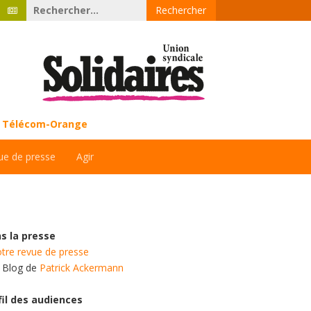
Rechercher :
ce Télécom-Orange
ue de presse
Agir
s la presse
tre revue de presse
e Blog de
Patrick Ackermann
fil des audiences