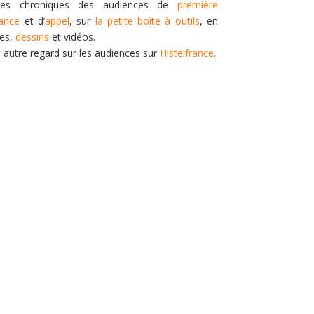
es chroniques des audiences de
première
tance
et d’
appel
, sur
la petite boîte à outils
, en
tes,
dessins
et vidéos.
n autre regard sur les audiences sur
Histelfrance
.