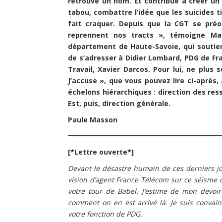
retrouve un nom. Et contribue à créer un gr
tabou, combattre l’idée que les suicides t
fait craquer. Depuis que la CGT se préoc
reprennent nos tracts », témoigne Mar
département de Haute-Savoie, qui soutien
de s’adresser à Didier Lombard, PDG de Fr
Travail, Xavier Darcos. Pour lui, ne plus 
J’accuse », que vous pouvez lire ci-après,
échelons hiérarchiques : direction des res
Est, puis, direction générale.
Paule Masson
[*Lettre ouverte*]
Devant le désastre humain de ces derniers j
vision d’agent France Télécom sur ce séisme 
votre tour de Babel. J’estime de mon devoi
comment on en est arrivé là. Je suis convai
votre fonction de PDG.