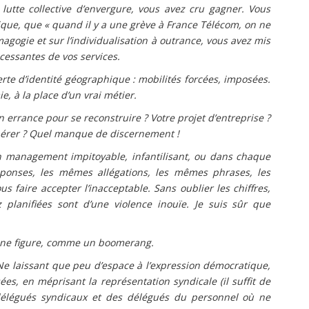
utte collective d’envergure, vous avez cru gagner. Vous
que, que « quand il y a une grève à France Télécom, on ne
agogie et sur l’individualisation à outrance, vous avez mis
ncessantes de vos services.
perte d’identité géographique : mobilités forcées, imposées.
ie, à la place d’un vrai métier.
 errance pour se reconstruire ? Votre projet d’entreprise ?
hérer ? Quel manque de discernement !
un management impitoyable, infantilisant, ou dans chaque
onses, les mêmes allégations, les mêmes phrases, les
 faire accepter l’inacceptable. Sans oublier les chiffres,
planifiées sont d’une violence inouïe. Je suis sûr que
leine figure, comme un boomerang.
e laissant que peu d’espace à l’expression démocratique,
sées, en méprisant la représentation syndicale (il suffit de
 délégués syndicaux et des délégués du personnel où ne