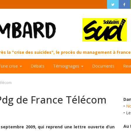
près la "crise des suicides", le procès du management à Fran
d’une crise
Débats
Témoignages
Documents
Rev
Télécom
 Pdg de France Télécom
Dan
•
No
• L
Au 
 septembre 2009, qui reprend une lettre ouverte d’un