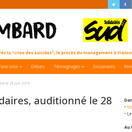
près la "crise des suicides", le procès du management à Fran
d’une crise
Débats
Témoignages
Documents
Rev
nné le 28 juin 2019
idaires, auditionné le 28
Dan
•
No
• L
Au 