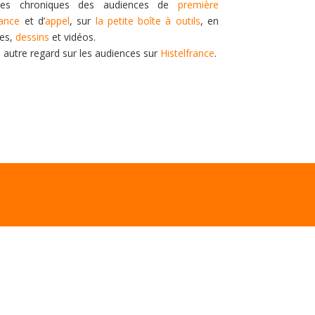
es chroniques des audiences de
première
tance
et d’
appel
, sur
la petite boîte à outils
, en
tes,
dessins
et vidéos.
n autre regard sur les audiences sur
Histelfrance
.