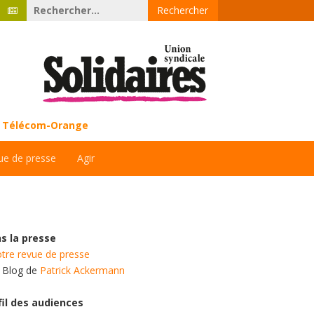
Rechercher :
ce Télécom-Orange
ue de presse
Agir
s la presse
tre revue de presse
e Blog de
Patrick Ackermann
fil des audiences