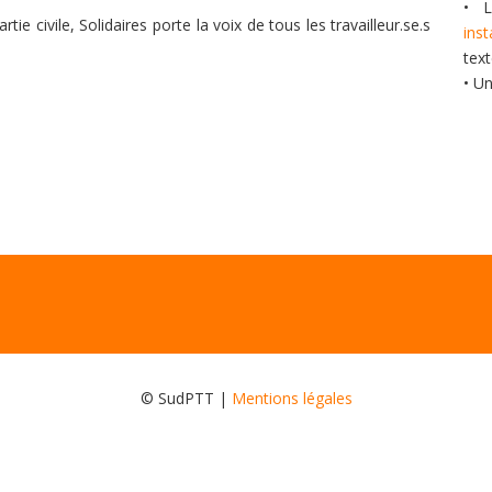
• L
tie civile, Solidaires porte la voix de tous les travailleur.se.s
ins
tex
• U
© SudPTT |
Mentions légales