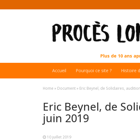
Plus de 10 ans a
Accueil
Pourquoi ce site ?
Histoire 
Home
»
Document
»
Eric Beynel, de Solidaires, auditio
Eric Beynel, de Sol
juin 2019
10 juillet 2019