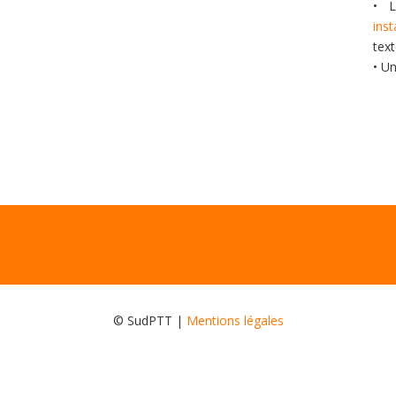
• L
ins
tex
• U
© SudPTT |
Mentions légales