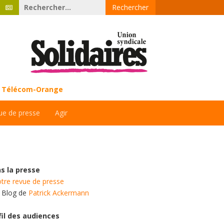
Rechercher :
ce Télécom-Orange
ue de presse
Agir
s la presse
tre revue de presse
e Blog de
Patrick Ackermann
fil des audiences