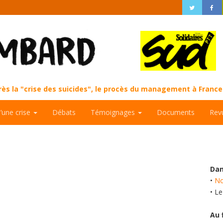
près la "crise des suicides", le procès du management à Fran
d’une crise
Débats
Témoignages
Documents
Rev
Dan
•
No
• L
Au 