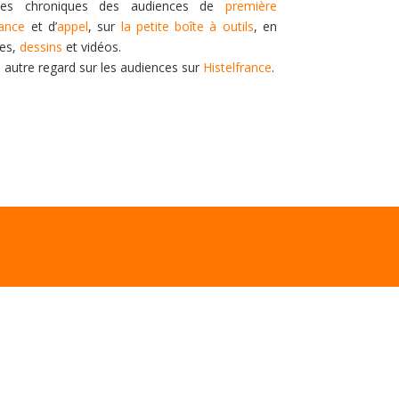
es chroniques des audiences de
première
tance
et d’
appel
, sur
la petite boîte à outils
, en
tes,
dessins
et vidéos.
n autre regard sur les audiences sur
Histelfrance
.