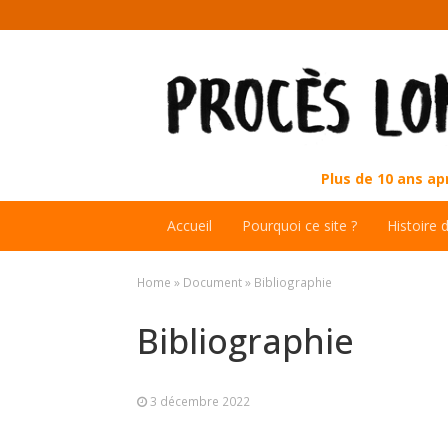
Plus de 10 ans a
Accueil
Pourquoi ce site ?
Histoire 
Home
»
Document
»
Bibliographie
Bibliographie
3 décembre 2022