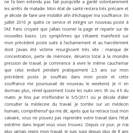
ne l’a bien entendu pas fait puisqu’elle a gardé volontairement
les arrêts de maladie. Mon état de santé restera très précaire et
je décide de faire une mobilité afin d’échapper ma souffrance. En
juillet 2010 je quitte ce service et intègre un nouveau poste à
l’AE Paris croyant que j’allais tourner la page et repartir sur de
nouvelles bases. Les symptômes qui s’étaient manifesté sur
mon précédent poste suite à l’acharnement et au harcèlement
dont j’avais été victime resurgissent très vite : manque de
concentration, perte de mémoire, désarroi total à la moindre
pression de travail. Je commence à vivre le même cauchemar
que celui enduré pendant pratiquement 2,5 ans sur mon
précédent poste. Je souffrais dans mon poste et cette
souffrance me poursuivait de nouveau le weekend. Je n’ en
dormais plus, réveil quasiment toute les nuits vers 3h ou 4 h du
matin. Je finis par m’effondrer le 5/5/2011 où je décide d’aller
consulter la médecine du travail. Je tombe sur un médecin
humain, compréhensif qui me dit, après que lui retrace tout mon
calvaire, vous ne pouvez pas reprendre votre travail dans l’état
extrême dans lequel vous vous trouvez. Depuis ce jour, je n’ai
plus jamais repris mon travail. Je suis suivi depuis plus de 8 ans