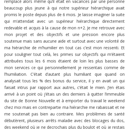
remplacé alors même qu’il était en vacances par une personne
beaucoup plus jeune à qui notre supérieur hiérarchique avait
promis le poste depuis plus de 6 mois. Je laisse imaginer la suite
qui m’attendait avec un supérieur hiérarchique directement
redevable et acquis à la cause de mon n+2. Je me retrouve avec
mon projet et des objectifs et une pression encore plus
soutenue mais sans aucune aide et surtout avec une volonté de
ma hiérarchie de m’humilier en tout cas c’est mon ressenti. Et
pour souligner tout celà, les primes sur objectifs qui m’étaient
attribuées tous les 6 mois étaient de loin les plus basses de
mon services ce qui personnellement je ressentais comme de
l’humiliation. C’était d’autant plus humiliant que quand on
analysait tous les % des bonus du service, il y en avait un qui
faisait intrus par rapport aux autres, c’était le mien. J’en étais
arrivé à un point où j’étais un des derniers à quitter l’immeuble
du site de Bonne Nouvelle et à emporter du travail le weekend
chez moi mais en contrepartie ma hiérarchie me rabaissait et ne
me soutenait pas bien au contraire. Mes problèmes de santé
débutèrent, plusieurs arrêts maladie avec des blocages du dos,
des weekend où je ne decrochais plus du boulot et où je restais