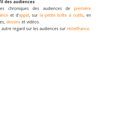
fil des audiences
es chroniques des audiences de
première
tance
et d’
appel
, sur
la petite boîte à outils
, en
tes,
dessins
et vidéos.
n autre regard sur les audiences sur
Histelfrance
.