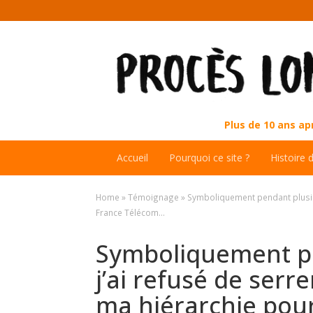
Plus de 10 ans a
Accueil
Pourquoi ce site ?
Histoire 
Home
»
Témoignage
»
Symboliquement pendant plusieu
France Télécom…
Symboliquement pe
j’ai refusé de serr
ma hiérarchie pou