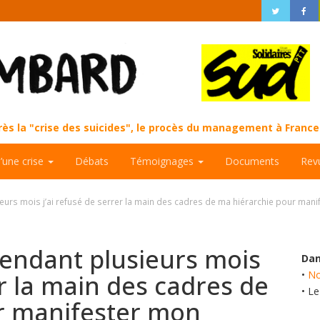
près la "crise des suicides", le procès du management à Fran
d’une crise
Débats
Témoignages
Documents
Rev
rs mois j’ai refusé de serrer la main des cadres de ma hiérarchie pour mani
ndant plusieurs mois
Dan
•
No
er la main des cadres de
• L
r manifester mon