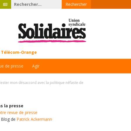
Rechercher :
ce Télécom-Orange
ue de presse
Agir
fester mon désaccord avec la politique néfaste de
s la presse
tre revue de presse
e Blog de
Patrick Ackermann