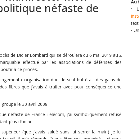
Au 
politique néfaste de
• L
ins
tex
• U
 procès de Didier Lombard qui se déroulera du 6 mai 2019 au 2
 remarquable effectué par les associations de défenses des
aboutir à ce procès.
hangement d’organisation dont le seul but était des gains de
tudes fibres que j’avais à traiter avec pour conséquence une
e groupe le 30 avril 2008.
que néfaste de France Télécom, j’ai symboliquement refusé
ant plus d’un an.
upérieur (que j’avais salué sans lui serrer la main) je lui
ravail, il m’a répondu: "vous êtes mal organisé..... si vous