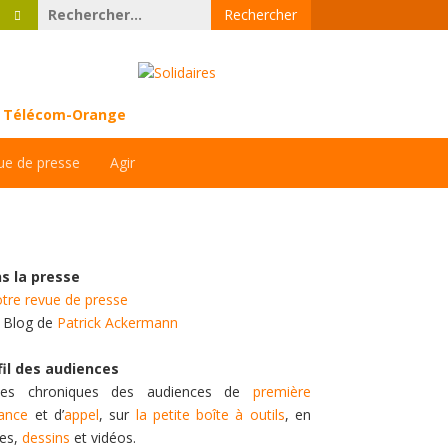
Rechercher :
ce Télécom-Orange
ue de presse
Agir
s la presse
tre revue de presse
e Blog de
Patrick Ackermann
fil des audiences
es chroniques des audiences de
première
tance
et d’
appel
, sur
la petite boîte à outils
, en
tes,
dessins
et vidéos.