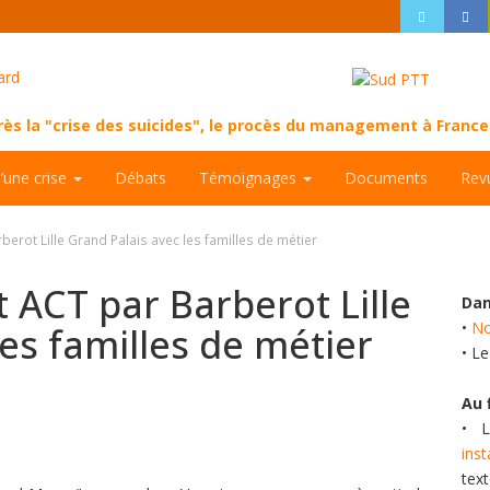
près la "crise des suicides", le procès du management à Fran
d’une crise
Débats
Témoignages
Documents
Rev
berot Lille Grand Palais avec les familles de métier
 ACT par Barberot Lille
Dan
•
No
es familles de métier
• L
Au 
• L
ins
tex