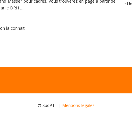
rand Messe" pour cadres. Vous trouverez en page à partir de
• U
r le DRH ....
 on la connait
© SudPTT |
Mentions légales