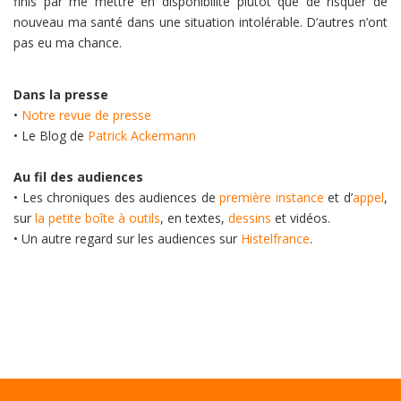
finis par me mettre en disponibilité plutôt que de risquer de
nouveau ma santé dans une situation intolérable. D’autres n’ont
pas eu ma chance.
Dans la presse
•
Notre revue de presse
• Le Blog de
Patrick Ackermann
Au fil des audiences
• Les chroniques des audiences de
première instance
et d’
appel
,
sur
la petite boîte à outils
, en textes,
dessins
et vidéos.
• Un autre regard sur les audiences sur
Histelfrance
.