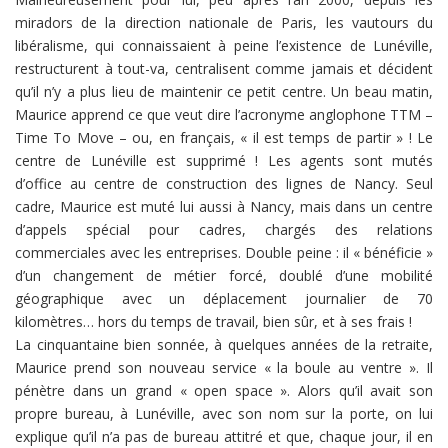
miradors de la direction nationale de Paris, les vautours du
libéralisme, qui connaissaient à peine l’existence de Lunéville,
restructurent à tout-va, centralisent comme jamais et décident
qu’il n’y a plus lieu de maintenir ce petit centre. Un beau matin,
Maurice apprend ce que veut dire l’acronyme anglophone TTM –
Time To Move – ou, en français, « il est temps de partir » ! Le
centre de Lunéville est supprimé ! Les agents sont mutés
d’office au centre de construction des lignes de Nancy. Seul
cadre, Maurice est muté lui aussi à Nancy, mais dans un centre
d’appels spécial pour cadres, chargés des relations
commerciales avec les entreprises. Double peine : il « bénéficie »
d’un changement de métier forcé, doublé d’une mobilité
géographique avec un déplacement journalier de 70
kilomètres… hors du temps de travail, bien sûr, et à ses frais !
La cinquantaine bien sonnée, à quelques années de la retraite,
Maurice prend son nouveau service « la boule au ventre ». Il
pénètre dans un grand « open space ». Alors qu’il avait son
propre bureau, à Lunéville, avec son nom sur la porte, on lui
explique qu’il n’a pas de bureau attitré et que, chaque jour, il en