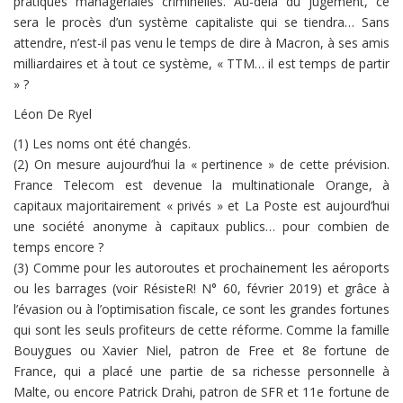
pratiques managériales criminelles. Au-delà du jugement, ce
sera le procès d’un système capitaliste qui se tiendra… Sans
attendre, n’est-il pas venu le temps de dire à Macron, à ses amis
milliardaires et à tout ce système, « TTM… il est temps de partir
» ?
Léon De Ryel
(1) Les noms ont été changés.
(2) On mesure aujourd’hui la « pertinence » de cette prévision.
France Telecom est devenue la multinationale Orange, à
capitaux majoritairement « privés » et La Poste est aujourd’hui
une société anonyme à capitaux publics… pour combien de
temps encore ?
(3) Comme pour les autoroutes et prochainement les aéroports
ou les barrages (voir RésisteR! N° 60, février 2019) et grâce à
l’évasion ou à l’optimisation fiscale, ce sont les grandes fortunes
qui sont les seuls profiteurs de cette réforme. Comme la famille
Bouygues ou Xavier Niel, patron de Free et 8e fortune de
France, qui a placé une partie de sa richesse personnelle à
Malte, ou encore Patrick Drahi, patron de SFR et 11e fortune de