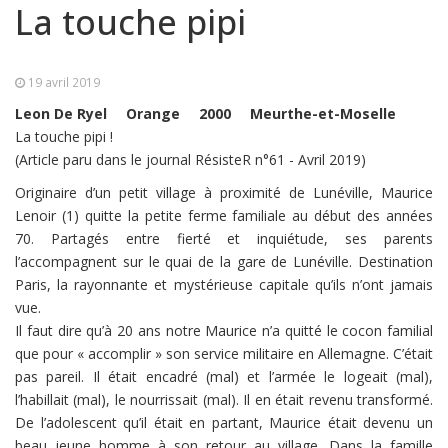
La touche pipi
19 avril 2019
Leon De Ryel
Orange
2000
Meurthe-et-Moselle
La touche pipi !
(Article paru dans le journal RésisteR n°61 - Avril 2019)
Originaire d’un petit village à proximité de Lunéville, Maurice
Lenoir (1) quitte la petite ferme familiale au début des années
70. Partagés entre fierté et inquiétude, ses parents
l’accompagnent sur le quai de la gare de Lunéville. Destination
Paris, la rayonnante et mystérieuse capitale qu’ils n’ont jamais
vue.
Il faut dire qu’à 20 ans notre Maurice n’a quitté le cocon familial
que pour « accomplir » son service militaire en Allemagne. C’était
pas pareil. Il était encadré (mal) et l’armée le logeait (mal),
l’habillait (mal), le nourrissait (mal). Il en était revenu transformé.
De l’adolescent qu’il était en partant, Maurice était devenu un
beau jeune homme à son retour au village. Dans la famille