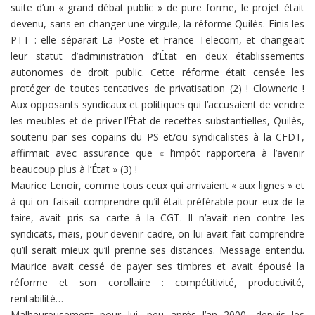
suite d’un « grand débat public » de pure forme, le projet était
devenu, sans en changer une virgule, la réforme Quilès. Finis les
PTT : elle séparait La Poste et France Telecom, et changeait
leur statut d’administration d’État en deux établissements
autonomes de droit public. Cette réforme était censée les
protéger de toutes tentatives de privatisation (2) ! Clownerie !
Aux opposants syndicaux et politiques qui l’accusaient de vendre
les meubles et de priver l’État de recettes substantielles, Quilès,
soutenu par ses copains du PS et/ou syndicalistes à la CFDT,
affirmait avec assurance que « l’impôt rapportera à l’avenir
beaucoup plus à l’État » (3) !
Maurice Lenoir, comme tous ceux qui arrivaient « aux lignes » et
à qui on faisait comprendre qu’il était préférable pour eux de le
faire, avait pris sa carte à la CGT. Il n’avait rien contre les
syndicats, mais, pour devenir cadre, on lui avait fait comprendre
qu’il serait mieux qu’il prenne ses distances. Message entendu.
Maurice avait cessé de payer ses timbres et avait épousé la
réforme et son corollaire : compétitivité, productivité,
rentabilité…
Malheureusement pour lui, peu après l’an 2000, depuis les