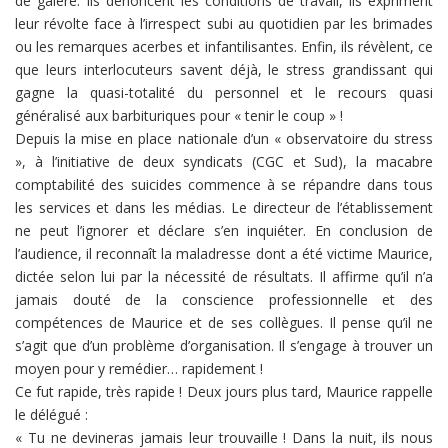
de galère. Ils dénoncent les conditions de travail, ils expriment
leur révolte face à l’irrespect subi au quotidien par les brimades
ou les remarques acerbes et infantilisantes. Enfin, ils révèlent, ce
que leurs interlocuteurs savent déjà, le stress grandissant qui
gagne la quasi-totalité du personnel et le recours quasi
généralisé aux barbituriques pour « tenir le coup » !
Depuis la mise en place nationale d’un « observatoire du stress
», à l’initiative de deux syndicats (CGC et Sud), la macabre
comptabilité des suicides commence à se répandre dans tous
les services et dans les médias. Le directeur de l’établissement
ne peut l’ignorer et déclare s’en inquiéter. En conclusion de
l’audience, il reconnaît la maladresse dont a été victime Maurice,
dictée selon lui par la nécessité de résultats. Il affirme qu’il n’a
jamais douté de la conscience professionnelle et des
compétences de Maurice et de ses collègues. Il pense qu’il ne
s’agit que d’un problème d’organisation. Il s’engage à trouver un
moyen pour y remédier… rapidement !
Ce fut rapide, très rapide ! Deux jours plus tard, Maurice rappelle
le délégué :
« Tu ne devineras jamais leur trouvaille ! Dans la nuit, ils nous