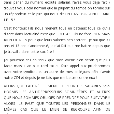
Sans parler du numéro écoute salarial, l’avez vous déjà fait ?
trouvez vous cela normal que la plupart du temps on tombe sur
un répondeur et le pire qui nous dit EN CAS D’URGENCE FAIRE
LE 15 !
C’est honteux ! ils nous mènent tous en bateaux tous ce qu’ils
disent dans l’actualité n’est que FOUTAISE ils ne font RIEN MAIS
RIEN DE RIEN pour que leurs salariés sen sortent ! Je nai que 37
ans et 13 ans d’ancienneté, je n’ai fait que me battre depuis que
je travaille dans cette société !
J’ai pourtant cru en 1997 que mon avenir n’en serait que plus
facile mais 1 an plus tard j’ai du faire appel aux prudhommes
avec votre syndicat et un autre de mes collègues afin d’avoir
notre CDI et depuis je ne fais que me battre contre eux !!
ALORS QUE FAIT RÉELLEMENT FT POUR CES SALARIES ?????
HORMIS LES ANTIDÉPRESSEURS SOMNIFÈRES ET AUTRES
QUE NOUS SOMMES OBLIGES DE PRENDRE POUR SURVIVRE !!!
ALORS ILS FAUT QUE TOUTES LES PERSONNES DANS LE
MÊMES CAS QUE LE MIEN SE REGROUPE AFIN DE