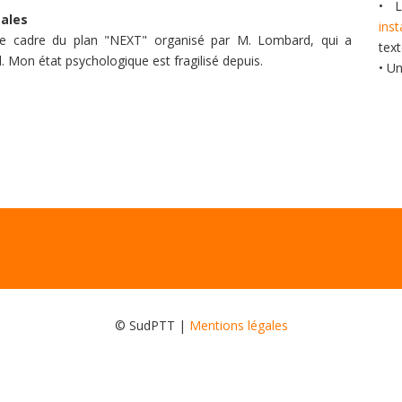
• L
ales
ins
 le cadre du plan "NEXT" organisé par M. Lombard, qui a
tex
l. Mon état psychologique est fragilisé depuis.
• U
© SudPTT |
Mentions légales