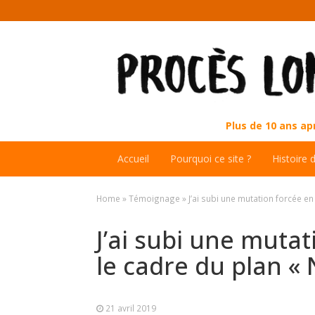
Plus de 10 ans a
Accueil
Pourquoi ce site ?
Histoire 
Home
»
Témoignage
»
J’ai subi une mutation forcée e
J’ai subi une muta
le cadre du plan «
21 avril 2019