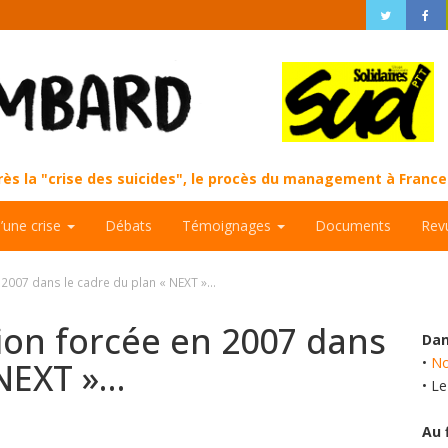
près la "crise des suicides", le procès du management à Fran
d’une crise
Débats
Témoignages
Documents
Rev
n 2007 dans le cadre du plan « NEXT »…
tion forcée en 2007 dans
Dan
•
No
 NEXT »…
• L
Au 