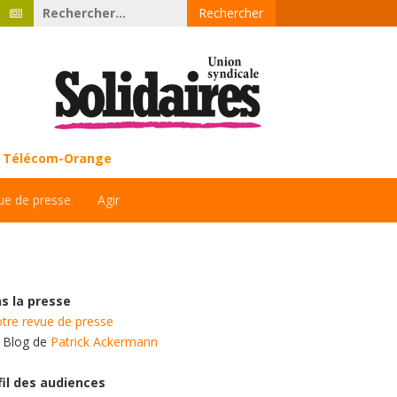
Rechercher :
ce Télécom-Orange
ue de presse
Agir
s la presse
tre revue de presse
e Blog de
Patrick Ackermann
fil des audiences