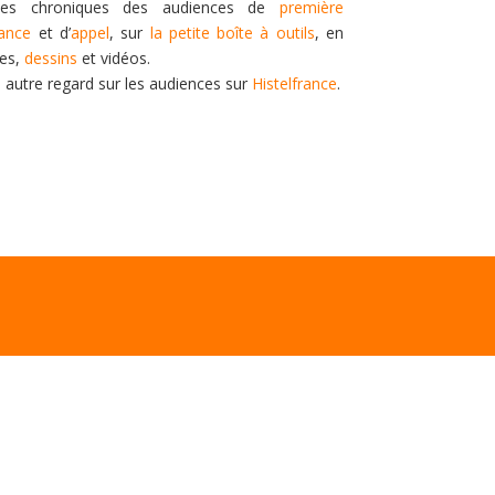
es chroniques des audiences de
première
tance
et d’
appel
, sur
la petite boîte à outils
, en
tes,
dessins
et vidéos.
n autre regard sur les audiences sur
Histelfrance
.