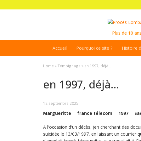
Plus de 10 an
Accueil
Pourquoi ce site ?
Histoire 
Home
»
Témoignage
»
en 1997, déjà…
en 1997, déjà…
12 septembre 2025
Margueritte
france télecom
1997
Sa
A l'occasion d'un décès, (en cherchant des docum
suicidée le 13/03/1997, en laissant un courrier 
s'appelait Janyck Margueritte, elle travaillait à 