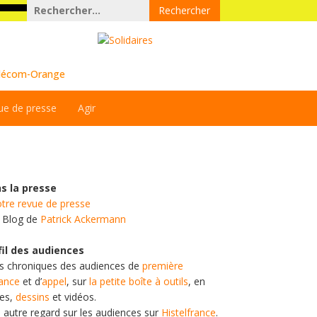
Rechercher :
Télécom-Orange
ue de presse
Agir
s la presse
tre revue de presse
e Blog de
Patrick Ackermann
fil des audiences
es chroniques des audiences de
première
tance
et d’
appel
, sur
la petite boîte à outils
, en
tes,
dessins
et vidéos.
n autre regard sur les audiences sur
Histelfrance
.