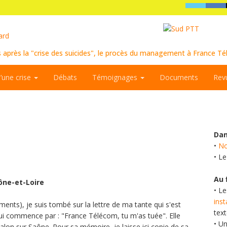
s après la "crise des suicides", le procès du management à France 
d’une crise
Débats
Témoignages
Documents
Rev
Dan
•
No
• L
Au 
ône-et-Loire
• L
ins
ents), je suis tombé sur la lettre de ma tante qui s'est
tex
qui commence par : "France Télécom, tu m'as tuée". Elle
• U
Chalon sur Saône. Pour sa mémoire, je laisse ici copie de sa