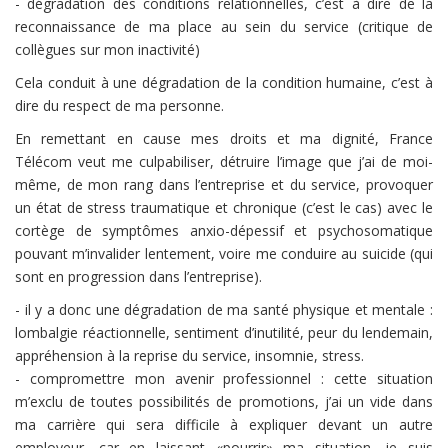
- dégradation des conditions relationnelles, c’est à dire de la
reconnaissance de ma place au sein du service (critique de
collègues sur mon inactivité)
Cela conduit à une dégradation de la condition humaine, c’est à
dire du respect de ma personne.
En remettant en cause mes droits et ma dignité, France
Télécom veut me culpabiliser, détruire l’image que j’ai de moi-
même, de mon rang dans l’entreprise et du service, provoquer
un état de stress traumatique et chronique (c’est le cas) avec le
cortège de symptômes anxio-dépessif et psychosomatique
pouvant m’invalider lentement, voire me conduire au suicide (qui
sont en progression dans l’entreprise).
- il y a donc une dégradation de ma santé physique et mentale :
lombalgie réactionnelle, sentiment d’inutilité, peur du lendemain,
appréhension à la reprise du service, insomnie, stress.
- compromettre mon avenir professionnel : cette situation
m’exclu de toutes possibilités de promotions, j’ai un vide dans
ma carrière qui sera difficile à expliquer devant un autre
employeur, car en laissant «pourrir» ma situation, je suis