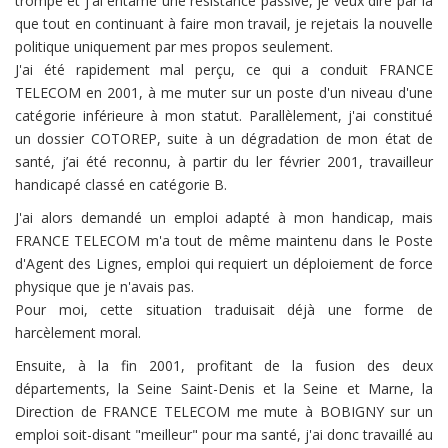
trompé et j'ai entamé une résistance passive, je veux dire par là
que tout en continuant à faire mon travail, je rejetais la nouvelle
politique uniquement par mes propos seulement.
J'ai été rapidement mal perçu, ce qui a conduit FRANCE
TELECOM en 2001, à me muter sur un poste d'un niveau d'une
catégorie inférieure à mon statut. Parallèlement, j'ai constitué
un dossier COTOREP, suite à un dégradation de mon état de
santé, j’ai été reconnu, à partir du ler février 2001, travailleur
handicapé classé en catégorie B.
J'ai alors demandé un emploi adapté à mon handicap, mais
FRANCE TELECOM m'a tout de même maintenu dans le Poste
d'Agent des Lignes, emploi qui requiert un déploiement de force
physique que je n'avais pas.
Pour moi, cette situation traduisait déjà une forme de
harcèlement moral.
Ensuite, à la fin 2001, profitant de la fusion des deux
départements, la Seine Saint-Denis et la Seine et Marne, la
Direction de FRANCE TELECOM me mute à BOBIGNY sur un
emploi soit-disant "meilleur" pour ma santé, j'ai donc travaillé au