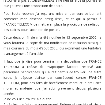
retournerai pas à AUBERVILLIERS à ne rien faire de la journée et
que j'attends une proposition de poste.
Pour toute réponse j'ai reçu une mise en demeure se bornant
constater mon absence "irrégulière", et et qui a permis à
FRANCE TELECOM de mettre en place la procédure de radiation
des cadres pour “abandon de poste".
Cette décision finale m'a été notifiée le 13 septembre 2005. Je
vous fournirai la copie de ma notification de radiation ainsi que
mes courriers du mois d'août 2005, qui expriment une tentative
d'arrangement à l'amiable.
Il faut que je dise pour terminer ma déposition que FRANCE
TELECOM a refusé de m’appliquer l’accord réservé aux
personnes handicapées, qui aurait permis de trouver une autre
issue. Je dépose plainte par conséquent contre FRANCE
TELECOM, pour des faits de harcèlement moral et le préjudice
moral et matériel que j’ai subi gravement depuis plusieurs
années.
Je ne vois rien d’autre à ajouter.
Après lecture faite personnellement, l’intéressé persiste et signe