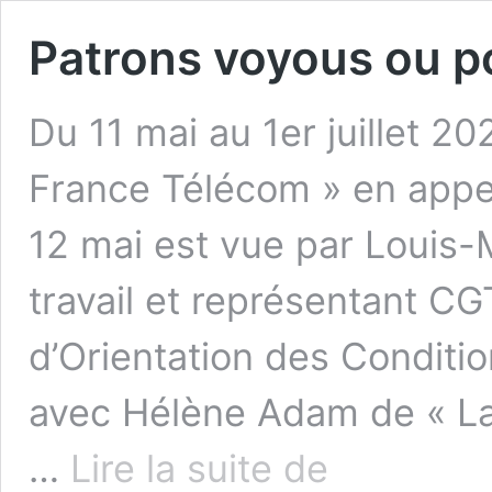
Patrons voyous ou po
Du 11 mai au 1er juillet 20
France Télécom » en appe
12 mai est vue par Louis-
travail et représentant CG
d’Orientation des Condition
avec Hélène Adam de « La 
Patrons
…
Lire la suite de
voyous