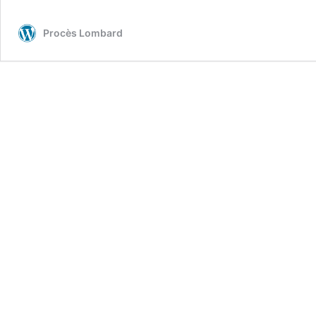
ou
politique
Procès Lombard
d’entreprise ?