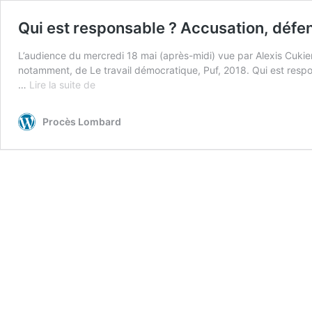
Qui est responsable ? Accusation, défe
L’audience du mercredi 18 mai (après-midi) vue par Alexis Cukier, 
notamment, de Le travail démocratique, Puf, 2018. Qui est respo
Qui
…
Lire la suite de
est
responsable
Procès Lombard
?
Accusation,
défense
et
personnification
du
management
capitaliste